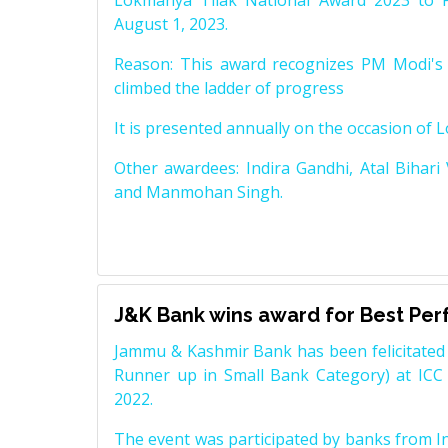
Lokmanya Tilak National Award 2023 to 
August 1, 2023.
Reason: This award recognizes PM Modi's 
climbed the ladder of progress
It is presented annually on the occasion of 
Other awardees: Indira Gandhi, Atal Bihari
and Manmohan Singh.
J&K Bank wins award for Best Pe
Jammu & Kashmir Bank has been felicitated 
Runner up in Small Bank Category) at ICC
2022.
The event was participated by banks from In