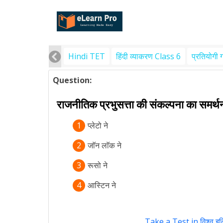
Hindi TET
हिंदी व्याकरण Class 6
प्रतियोगी 
Question:
राजनीतिक प्रभुसत्ता की संकल्पना का समर्थ
1
प्लेटो ने
2
जाॅन लाॅक ने
3
रूसो ने
4
आस्टिन ने
Take a Test in विश्व इ