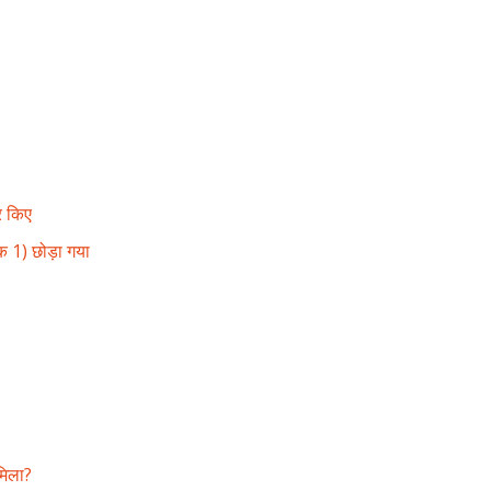
र किए
िक 1) छोड़ा गया
मिला?