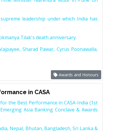
Prime Minister Narendra Modi in Pune on
supreme leadership under which India has
Lokmanya Tilak's death anniversary.
 Vajpayee, Sharad Pawar, Cyrus Poonawalla,
Awards and Honours
rformance in CASA
for the Best Performance in CASA-India (1st
 Emerging Asia Banking Conclave & Awards
dia, Nepal, Bhutan, Bangladesh, Sri Lanka &