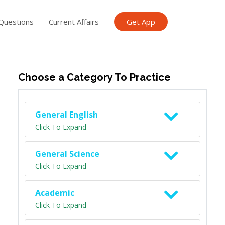
Questions
Current Affairs
Get App
ish TET
General Knowledge TET
Science Class 6
Scien
Choose a Category To Practice
General English
Click To Expand
General Science
Click To Expand
Academic
Click To Expand