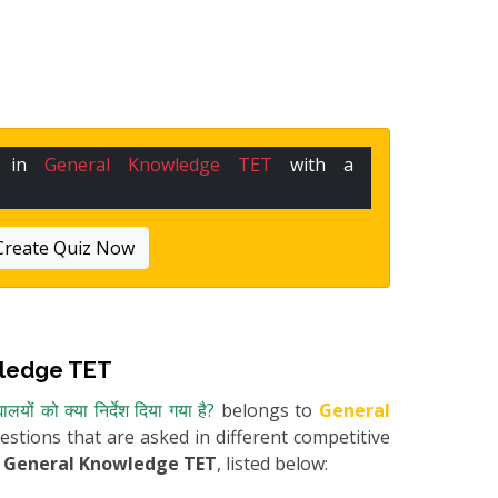
e in
General Knowledge TET
with a
Create Quiz Now
ledge TET
्यालयों को क्या निर्देश दिया गया है?
belongs to
General
uestions that are asked in different competitive
m
General Knowledge TET
, listed below: