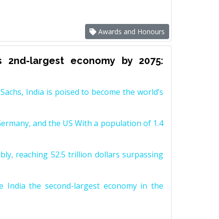
Awards and Honours
s 2nd-largest economy by 2075:
achs, India is poised to become the world’s
Germany, and the US With a population of 1.4
y, reaching 52.5 trillion dollars surpassing
e India the second-largest economy in the