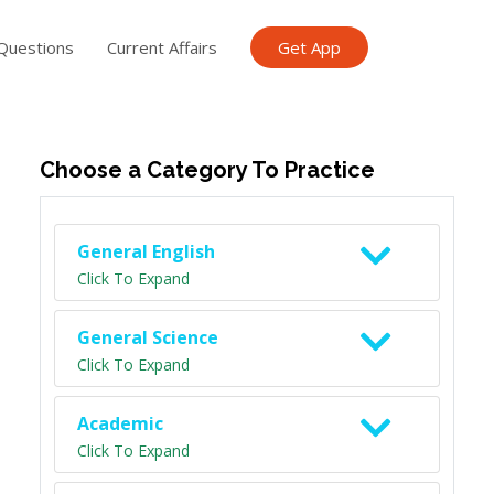
Questions
Current Affairs
Get App
ish TET
General Knowledge TET
Science Class 6
Scien
Choose a Category To Practice
General English
Click To Expand
General Science
Click To Expand
Academic
Click To Expand