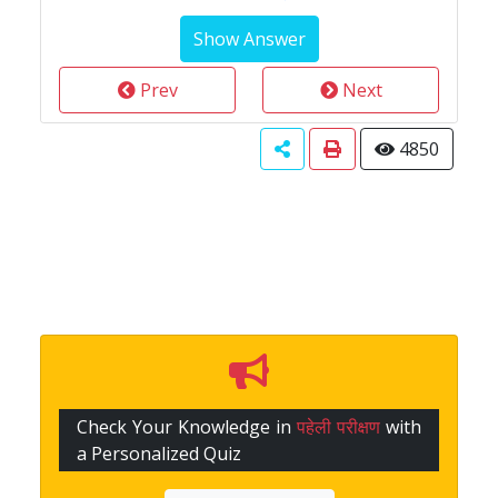
Prev
Next
4850
Check Your Knowledge in
पहेली परीक्षण
with
a Personalized Quiz