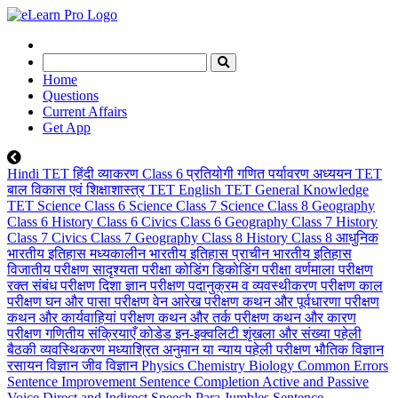
Home
Questions
Current Affairs
Get App
Hindi TET
हिंदी व्याकरण Class 6
प्रतियोगी गणित
पर्यावरण अध्ययन TET
बाल विकास एवं शिक्षाशास्त्र TET
English TET
General Knowledge
TET
Science Class 6
Science Class 7
Science Class 8
Geography
Class 6
History Class 6
Civics Class 6
Geography Class 7
History
Class 7
Civics Class 7
Geography Class 8
History Class 8
आधुनिक
भारतीय इतिहास
मध्यकालीन भारतीय इतिहास
प्राचीन भारतीय इतिहास
विजातीय परीक्षण
सादृश्यता परीक्षा
कोडिंग डिकोडिंग परीक्षा
वर्णमाला परीक्षण
रक्त संबंध परीक्षण
दिशा ज्ञान परीक्षण
पदानुक्रम व व्यवस्थीकरण परीक्षण
काल
परीक्षण
घन और पासा परीक्षण
वेन आरेख परीक्षण
कथन और पूर्वधारणा परीक्षण
कथन और कार्यवाहियां परीक्षण
कथन और तर्क परीक्षण
कथन और कारण
परीक्षण
गणितीय संक्रियाएँ
कोडेड इन-इक्वलिटी
शृंखला और संख्या पहेली
बैठकी व्यवस्थिकरण
मध्याश्रित अनुमान या न्याय
पहेली परीक्षण
भौतिक विज्ञान
रसायन विज्ञान
जीव विज्ञान
Physics
Chemistry
Biology
Common Errors
Sentence Improvement
Sentence Completion
Active and Passive
Voice
Direct and Indirect Speech
Para Jumbles
Sentence