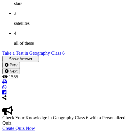
stars
3
satellites
4
all of these
Take a Test in Geography Class 6
Prev
Next
1555
Check Your Knowledge in
Geography Class 6
with a Personalized
Quiz
Create Quiz Now