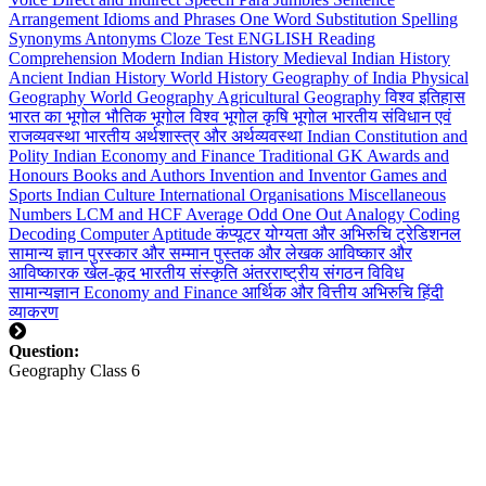
Arrangement
Idioms and Phrases
One Word Substitution
Spelling
Synonyms
Antonyms
Cloze Test
ENGLISH Reading
Comprehension
Modern Indian History
Medieval Indian History
Ancient Indian History
World History
Geography of India
Physical
Geography
World Geography
Agricultural Geography
विश्व इतिहास
भारत का भूगोल
भौतिक भूगोल
विश्व भूगोल
कृषि भूगोल
भारतीय संविधान एवं
राजव्यवस्था
भारतीय अर्थशास्त्र और अर्थव्यवस्था
Indian Constitution and
Polity
Indian Economy and Finance
Traditional GK
Awards and
Honours
Books and Authors
Invention and Inventor
Games and
Sports
Indian Culture
International Organisations
Miscellaneous
Numbers
LCM and HCF
Average
Odd One Out
Analogy
Coding
Decoding
Computer Aptitude
कंप्यूटर योग्यता और अभिरुचि
ट्रेडिशनल
सामान्य ज्ञान
पुरस्कार और सम्मान
पुस्तक और लेखक
आविष्कार और
आविष्कारक
खेल-कूद
भारतीय संस्कृति
अंतरराष्ट्रीय संगठन
विविध
सामान्यज्ञान
Economy and Finance
आर्थिक और वित्तीय अभिरुचि
हिंदी
व्याकरण
Question:
Geography Class 6