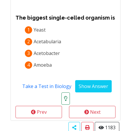
The biggest single-celled organism is
1
Yeast
2
Acetabularia
3
Acetobacter
4
Amoeba
Take a Test in Biology
Prev
Next
1183