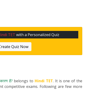
indi TET
with a Personalized Quiz
Create Quiz Now
ख कारण है?
belongs to
Hindi TET
. It is one of the
ent competitive exams. Following are few more