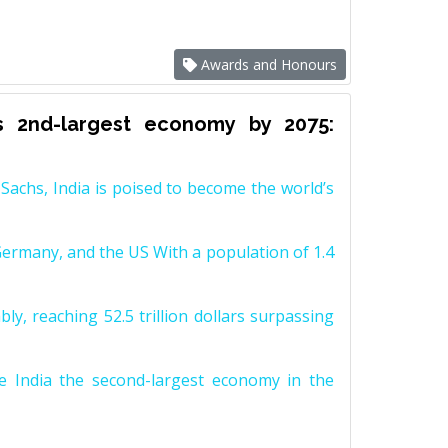
Awards and Honours
s 2nd-largest economy by 2075:
achs, India is poised to become the world’s
Germany, and the US With a population of 1.4
y, reaching 52.5 trillion dollars surpassing
e India the second-largest economy in the