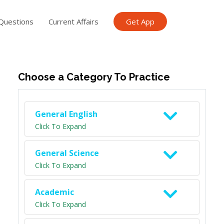
Questions
Current Affairs
Get App
ish TET
General Knowledge TET
Science Class 6
Scien
Choose a Category To Practice
General English
Click To Expand
General Science
Click To Expand
Academic
Click To Expand